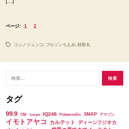
[…]
ページ:
1
2
コシノジュンコ
,
ブルゾンちえみ
,
桂歌丸
タ
グ
検
索
対
象:
タグ
99.9
IQ246
SMAP
CM
PokemonGo
アマゾン
Google
イモトアヤコ
カルテット
ディーンフジオカ