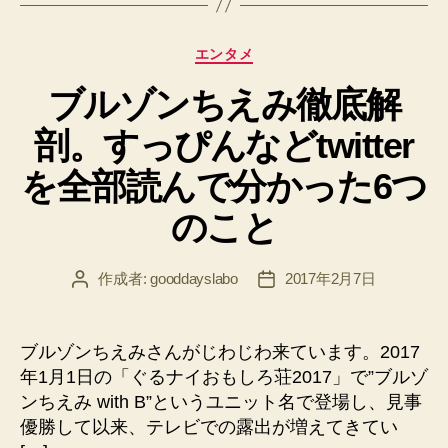
カ
エンタメ
テ
ブルゾンちえみ徹底解
ゴ
リ
剖。すっぴんなどtwitter
ー
を全部読んで分かった6つ
のこと
作成者:
gooddayslabo
2017年2月7日
投
投
稿
稿
者
日
ブルゾンちえみさんがじわじわ来ています。2017
年1月1日の「ぐるナイおもしろ荘2017」で”ブルゾ
ンちえみ with B”というユニット名で登場し、見事
優勝して以来、テレビでの露出が増えてきてい