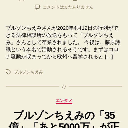
稿
稿
ブ
コメントはまだありません
者
日
ル
ゾ
ン
ブルゾンちえみさんが2020年4月12日の行列がで
ち
きる法律相談所の放送をもって「ブルゾンちえ
え
み」さんとして卒業されました。 今後は、藤原詩
み
織という本名で活動されるそうです。まずはコロ
卒
ナ騒動が収まってから欧州へ留学されると […]
業。
38
億
ブルゾンちえみ
タ
が
グ
本
当
か
カ
エンタメ
ガ
テ
チ
ブルゾンちえみの「35
ゴ
調
リ
査
億」「あと5000万」が正
ー
へ