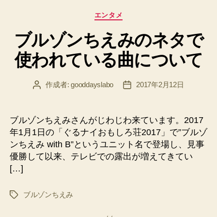
カ
エンタメ
テ
ブルゾンちえみのネタで
ゴ
リ
使われている曲について
ー
作成者:
gooddayslabo
2017年2月12日
投
投
稿
稿
者
日
ブルゾンちえみさんがじわじわ来ています。2017
年1月1日の「ぐるナイおもしろ荘2017」で”ブルゾ
ンちえみ with B”というユニット名で登場し、見事
優勝して以来、テレビでの露出が増えてきてい
[…]
ブルゾンちえみ
タ
グ