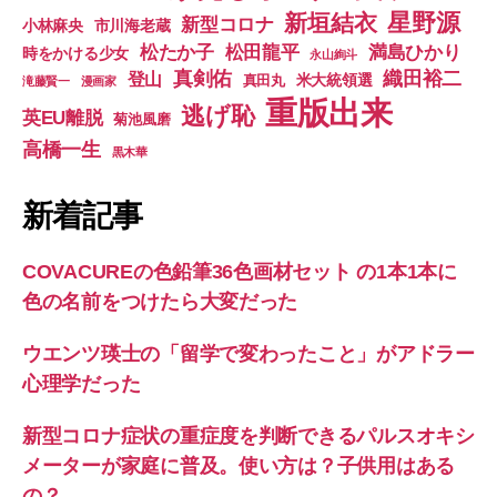
星野源
新垣結衣
新型コロナ
小林麻央
市川海老蔵
松たか子
松田龍平
満島ひかり
時をかける少女
永山絢斗
真剣佑
織田裕二
登山
米大統領選
真田丸
滝藤賢一
漫画家
重版出来
逃げ恥
英EU離脱
菊池風磨
高橋一生
黒木華
新着記事
COVACUREの色鉛筆36色画材セット の1本1本に
色の名前をつけたら大変だった
ウエンツ瑛士の「留学で変わったこと」がアドラー
心理学だった
新型コロナ症状の重症度を判断できるパルスオキシ
メーターが家庭に普及。使い方は？子供用はある
の？