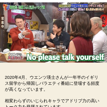
ン
ツ
瑛
士
が
イ
ギ
リ
ス
留
学
か
ら
帰
国。
2020年4月、ウエンツ瑛士さんが一年半のイギリ
英
ス留学から帰国しバラエティ番組に登場する頻度
語
が高くなっています。
力
&
彼
相変わらずのいじられキャラでアドリブ力の高い
女
トーク力を発揮されています。