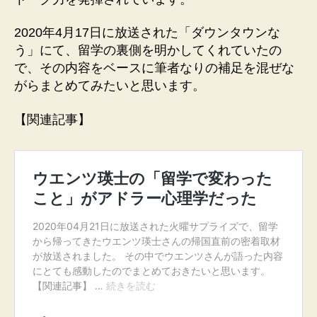
&
舞
2020年4月17日に放送された「ダウンタウンな
台
う」にて、留学の裏側を明かしてくれていたの
実
で、その内容をベースに筆者なりの補足を混ぜな
績
がらまとめてみたいと思います。
ま
と
【関連記事】
め
へ
の