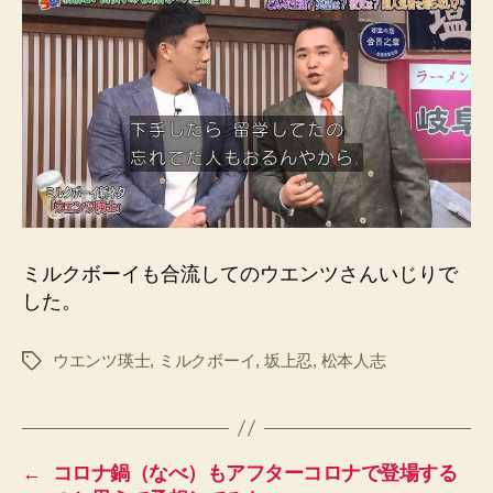
ミルクボーイも合流してのウエンツさんいじりで
した。
ウエンツ瑛士
,
ミルクボーイ
,
坂上忍
,
松本人志
タ
グ
←
コロナ鍋（なべ）もアフターコロナで登場する