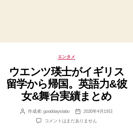
カ
エンタメ
テ
ウエンツ瑛士がイギリス
ゴ
リ
留学から帰国。英語力&彼
ー
女&舞台実績まとめ
作成者:
gooddayslabo
2020年4月19日
投
投
稿
稿
ウ
コメントはまだありません
者
日
エ