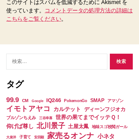
このサイトはスパムを低減するために Akismet を
使っています。
コメントデータの処理方法の詳細は
こちらをご覧ください
。
検
索
対
象:
タグ
99.9
IQ246
SMAP
CM
PokemonGo
アマゾン
Google
イモトアヤコ
カルテット
ディーンフジオカ
世界の果てまでイッテＱ！
ブルゾンちえみ
三谷幸喜
北川景子
仰げば尊し
土屋太鳳
地味スゴ校閲ガール
家売るオンナ
小ネタ
子育て
大泉洋
安田顕