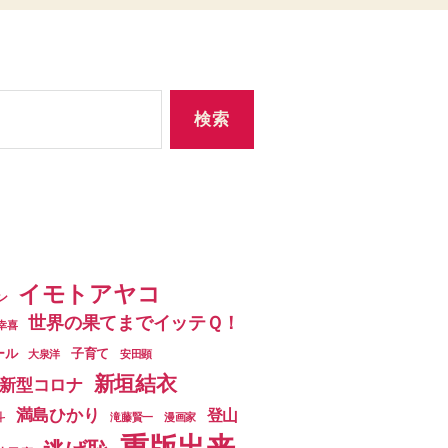
イモトアヤコ
ン
世界の果てまでイッテＱ！
幸喜
ール
子育て
大泉洋
安田顕
新垣結衣
新型コロナ
満島ひかり
登山
斗
滝藤賢一
漫画家
重版出来