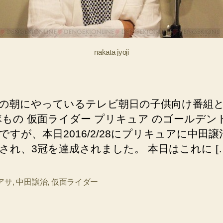
供
向
け
番
nakata jyoji
組
の
3
冠
達
の朝にやっているテレビ朝日の子供向け番組
成
隊もの 仮面ライダー プリキュア のゴールデン
へ
ですが、本日2016/2/28にプリキュアに中田
の
され、3冠を達成されました。 本日はこれに […
アサ
,
中田譲治
,
仮面ライダー