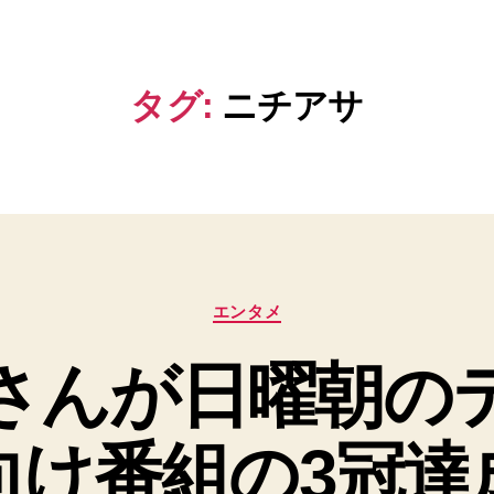
タグ:
ニチアサ
カ
エンタメ
テ
ゴ
さんが日曜朝の
リ
ー
向け番組の3冠達