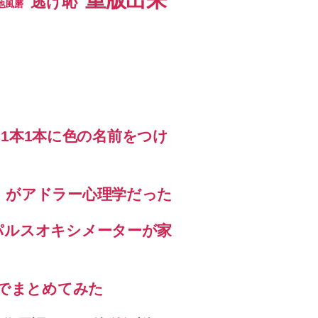
逃げ恥
池風磨
 の1本1本に色の名前をつけ
」がアドラー心理学だった
パルスオキシメーターが家
？
いでまとめてみた