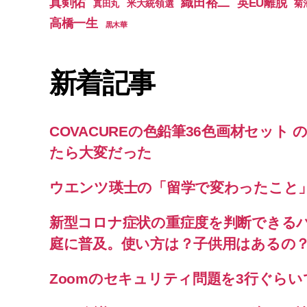
真剣佑
織田裕二
英EU離脱
米大統領選
真田丸
菊
高橋一生
黒木華
新着記事
COVACUREの色鉛筆36色画材セット
たら大変だった
ウエンツ瑛士の「留学で変わったこと
新型コロナ症状の重症度を判断できる
庭に普及。使い方は？子供用はあるの
Zoomのセキュリティ問題を3行ぐら