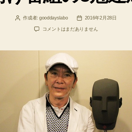
作成者:
gooddayslabo
2016年2月28日
投
投
稿
稿
中
コメントはまだありません
者
日
田
譲
治
さ
ん
が
日
曜
朝
の
テ
レ
朝
子