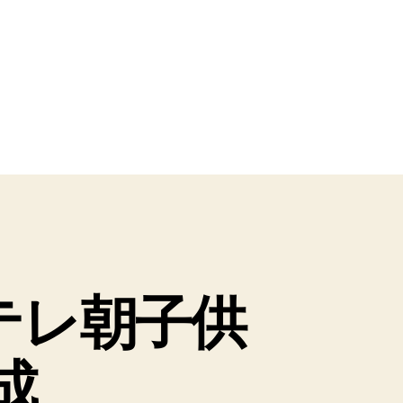
テレ朝子供
成