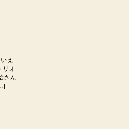
といえ
トリオ
譲治さん
]