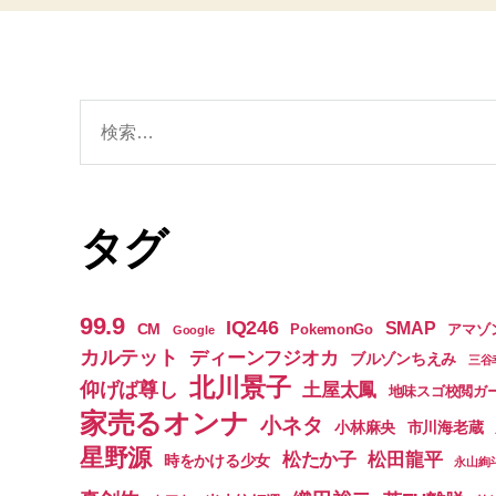
検
索
対
象:
タグ
99.9
IQ246
SMAP
CM
PokemonGo
アマゾ
Google
カルテット
ディーンフジオカ
ブルゾンちえみ
三谷
北川景子
仰げば尊し
土屋太鳳
地味スゴ校閲ガ
家売るオンナ
小ネタ
小林麻央
市川海老蔵
星野源
松たか子
松田龍平
時をかける少女
永山絢